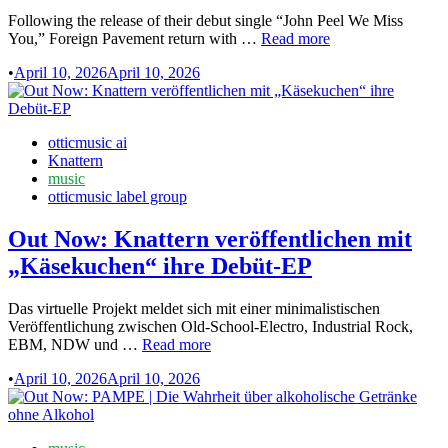
Our
Hands”
Following the release of their debut single “John Peel We Miss
Out
You,” Foreign Pavement return with …
Read more
Now:
•
April 10, 2026
April 10, 2026
Foreign
Pavement
|
The
Posted
otticmusic ai
Geometry
in
Knattern
of
music
Movement
otticmusic label group
Out Now: Knattern veröffentlichen mit
„Käsekuchen“ ihre Debüt-EP
Das virtuelle Projekt meldet sich mit einer minimalistischen
Veröffentlichung zwischen Old-School-Electro, Industrial Rock,
Out
EBM, NDW und …
Read more
Now:
•
April 10, 2026
April 10, 2026
Knattern
veröffentlichen
mit
„Käsekuchen“
Posted