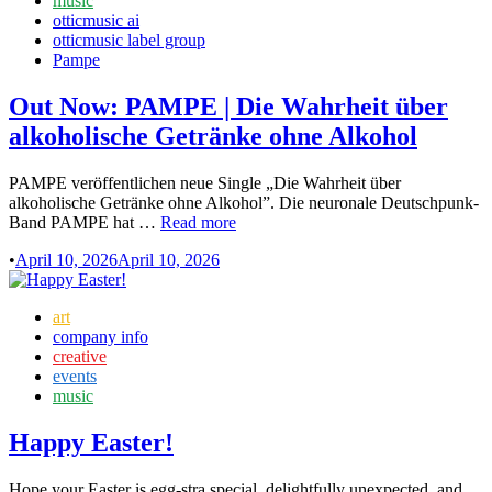
music
ihre
in
otticmusic ai
Debüt-
otticmusic label group
EP
Pampe
Out Now: PAMPE | Die Wahrheit über
alkoholische Getränke ohne Alkohol
PAMPE veröffentlichen neue Single „Die Wahrheit über
alkoholische Getränke ohne Alkohol”. Die neuronale Deutschpunk-
Out
Band PAMPE hat …
Read more
Now:
•
April 10, 2026
April 10, 2026
PAMPE
|
Die
Posted
art
Wahrheit
in
company info
über
creative
alkoholische
events
Getränke
music
ohne
Alkohol
Happy Easter!
Hope your Easter is egg-stra special, delightfully unexpected, and