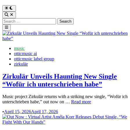
Switch
to
Open
dark
Search
Search
mode
for:
Main
Menu
Posted
music
in
otticmusic ai
otticmusic label group
zirkulär
Zirkulär Unveils Haunting New Single
“Wofür ich unterschrieben habe”
Music project Zirkulär returns with a striking new single, “Wofür ich
Zirkulär
unterschrieben habe,” out now on …
Read more
Unveils
•
April 15, 2026
April 17, 2026
Haunting
New
Single
“Wofür