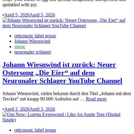
sprinkled with joy.
•
April 5, 2026
April 5, 2026
Posted
otticmusic label group
in
Johann Wiesnwind
music
neuronaler schlager
Johann Wiesnwind ist zurück: Neuer
Ostersong „Die Eier“ auf dem
Neuronaler Schlager YouTube Channel
Johann Wiesnwind, vielen bekannt durch den Titel „Johann mit dem
Johann
Trecker“ mit knapp 90.000 Aufrufen auf …
Read more
Wiesnwind
•
April 2, 2026
April 3, 2026
ist
zurück:
Neuer
Ostersong
Posted
otticmusic label group
„Die