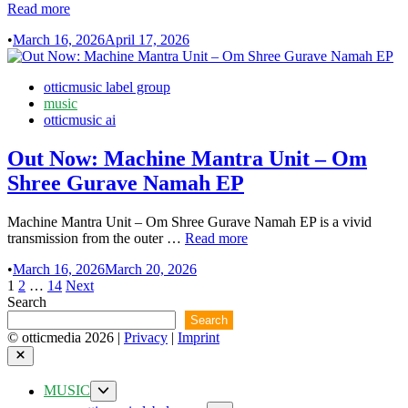
Ann
Read more
Ne
•
March 16, 2026
April 17, 2026
Sing
“Wo
ich
Posted
otticmusic label group
unte
in
music
hab
otticmusic ai
Out Now: Machine Mantra Unit – Om
Shree Gurave Namah EP
Machine Mantra Unit – Om Shree Gurave Namah EP is a vivid
Out
transmission from the outer …
Read more
Now:
•
March 16, 2026
March 20, 2026
Machine
Posts
1
2
…
14
Next
Mantra
Search
Unit
pagination
–
Search
Om
© otticmedia 2026 |
Privacy
|
Imprint
Shree
Close
Gurave
Namah
Show
MUSIC
EP
sub