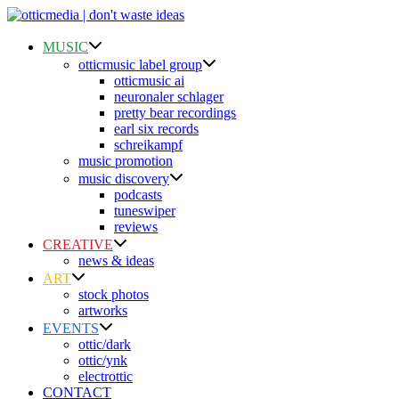
Skip
to
content
MUSIC
otticmusic label group
otticmusic ai
neuronaler schlager
pretty bear recordings
earl six records
schreikampf
music promotion
music discovery
podcasts
tuneswiper
reviews
CREATIVE
news & ideas
ART
stock photos
artworks
EVENTS
ottic/dark
ottic/ynk
electrottic
CONTACT