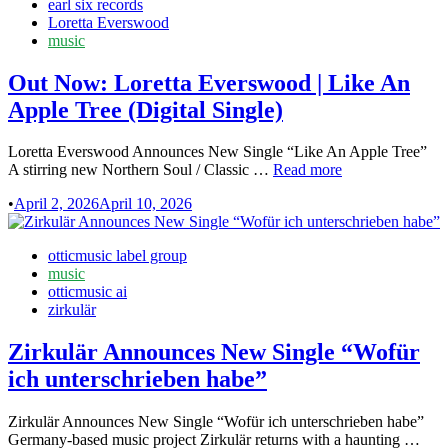
in
earl six records
Eier“
Loretta Everswood
auf
music
dem
Neuronaler
Out Now: Loretta Everswood | Like An
Schlager
YouTube
Apple Tree (Digital Single)
Channel
Loretta Everswood Announces New Single “Like An Apple Tree”
Out
A stirring new Northern Soul / Classic …
Read more
Now:
•
April 2, 2026
April 10, 2026
Loretta
Everswood
|
Posted
otticmusic label group
Like
in
music
An
otticmusic ai
Apple
zirkulär
Tree
(Digital
Zirkulär Announces New Single “Wofür
Single)
ich unterschrieben habe”
Zirkulär Announces New Single “Wofür ich unterschrieben habe”
Zirk
Germany-based music project Zirkulär returns with a haunting …