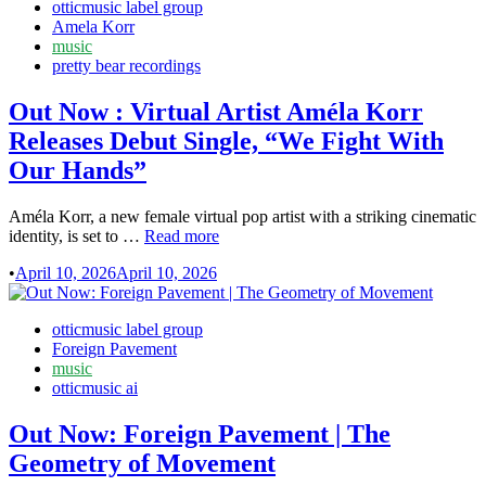
Posted
otticmusic label group
ich
in
Amela Korr
unterschrieben
music
habe”
pretty bear recordings
Out Now : Virtual Artist Améla Korr
Releases Debut Single, “We Fight With
Our Hands”
Améla Korr, a new female virtual pop artist with a striking cinematic
Out
identity, is set to …
Read more
Now
•
April 10, 2026
April 10, 2026
:
Virtual
Artist
Posted
otticmusic label group
Améla
in
Foreign Pavement
Korr
music
Releases
otticmusic ai
Debut
Single,
Out Now: Foreign Pavement | The
“We
Fight
Geometry of Movement
With