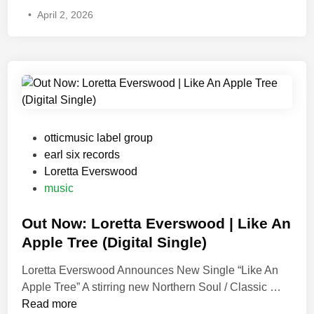
o
•
April 2, 2026
t
h
r
a
ä
n
n
n
k
W
e
i
o
e
h
s
P
otticmusic label group
n
n
o
earl six records
e
w
s
Loretta Everswood
A
i
t
music
l
n
e
k
d
d
Out Now: Loretta Everswood | Like An
o
i
i
Apple Tree (Digital Single)
h
s
n
o
Loretta Everswood Announces New Single “Like An
t
l
O
Apple Tree” A stirring new Northern Soul / Classic …
z
u
Read more
u