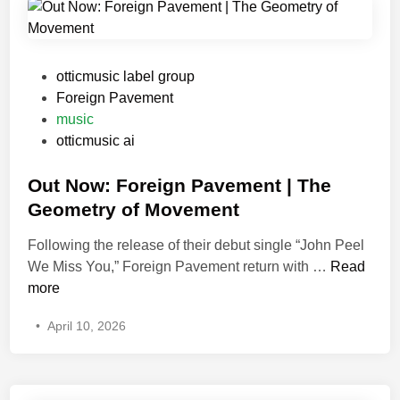
w
:
S
V
i
i
n
r
P
otticmusic label group
g
t
o
Foreign Pavement
l
u
s
music
e
a
t
otticmusic ai
“
l
e
W
A
d
Out Now: Foreign Pavement | The
o
r
i
Geometry of Movement
f
t
n
ü
Following the release of their debut single “John Peel
i
r
O
We Miss You,” Foreign Pavement return with …
s
Read
i
u
more
t
c
t
A
•
April 10, 2026
h
N
m
u
o
é
n
w
l
t
:
a