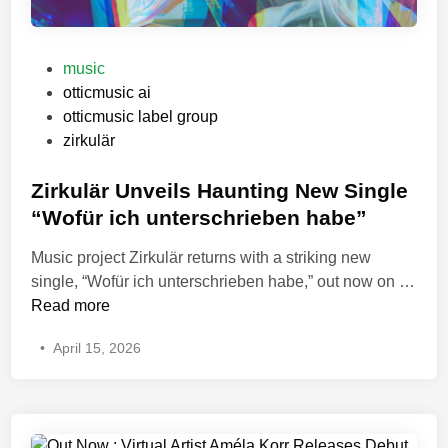
P
music
o
otticmusic ai
s
otticmusic label group
t
zirkulär
e
d
Zirkulär Unveils Haunting New Single
i
“Wofür ich unterschrieben habe”
n
Music project Zirkulär returns with a striking new
single, “Wofür ich unterschrieben habe,” out now on …
Z
Read more
i
•
April 15, 2026
r
k
u
l