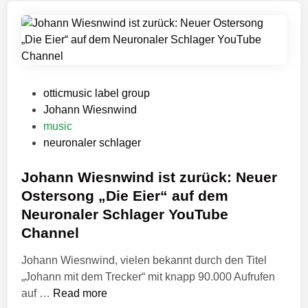
t
n
ü
“
b
i
e
h
r
r
P
otticmusic label group
a
e
o
Johann Wiesnwind
l
D
s
music
k
e
t
neuronaler schlager
o
b
e
h
ü
d
Johann Wiesnwind ist zurück: Neuer
o
t
i
l
-
Ostersong „Die Eier“ auf dem
n
i
E
Neuronaler Schlager YouTube
s
P
Channel
c
h
Johann Wiesnwind, vielen bekannt durch den Titel
e
„Johann mit dem Trecker“ mit knapp 90.000 Aufrufen
G
J
auf …
Read more
e