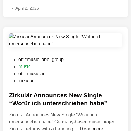
t
r
•
April 2, 2026
N
ü
o
c
w
k
:
:
L
N
o
e
r
u
e
e
P
otticmusic label group
t
r
o
music
t
O
s
otticmusic ai
a
s
t
zirkulär
E
t
e
v
e
d
Zirkulär Announces New Single
e
r
i
“Wofür ich unterschrieben habe”
r
s
n
Zirkulär Announces New Single “Wofür ich
s
o
unterschrieben habe” Germany-based music project
w
n
Z
Zirkulär returns with a haunting …
Read more
o
g