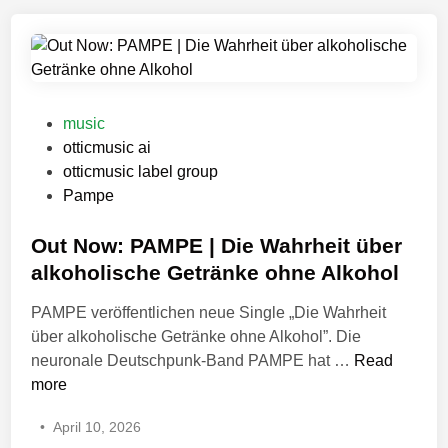
w
e
i
:
G
n
K
e
g
n
o
l
a
m
e
t
e
P
,
music
t
t
o
“
otticmusic ai
e
r
s
W
otticmusic label group
r
y
t
e
Pampe
n
o
e
F
v
f
d
Out Now: PAMPE | Die Wahrheit über
i
e
M
i
g
alkoholische Getränke ohne Alkohol
r
o
n
h
PAMPE veröffentlichen neue Single „Die Wahrheit
ö
v
t
über alkoholische Getränke ohne Alkohol”. Die
f
e
W
O
neuronale Deutschpunk-Band PAMPE hat …
Read
f
m
i
u
more
e
e
t
t
n
n
h
•
April 10, 2026
N
t
t
O