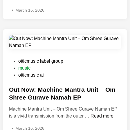
i
o
„
•
March 16, 2026
r
d
D
k
|
i
u
L
e
l
i
E
ä
k
i
r
e
e
A
A
r
n
n
P
“
otticmusic label group
n
A
o
a
music
o
p
s
u
otticmusic ai
u
p
t
f
n
l
e
Out Now: Machine Mantra Unit – Om
d
c
e
d
e
Shree Gurave Namah EP
e
T
i
m
Machine Mantra Unit – Om Shree Gurave Namah EP
s
r
n
N
O
is a vivid transmission from the outer …
N
Read more
e
e
u
e
e
u
•
March 16, 2026
t
w