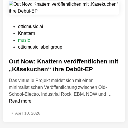
e
F
K
r
o
o
s
r
r
c
e
r
P
otticmusic ai
h
i
R
o
Knattern
r
g
e
s
music
i
n
l
t
otticmusic label group
e
P
e
e
b
a
a
d
Out Now: Knattern veröffentlichen mit
e
v
s
i
„Käsekuchen“ ihre Debüt-EP
n
e
e
n
h
Das virtuelle Projekt meldet sich mit einer
m
s
a
minimalistischen Veröffentlichung zwischen Old-
e
D
b
O
School-Electro, Industrial Rock, EBM, NDW und …
n
e
e
u
Read more
t
b
”
t
|
u
•
April 10, 2026
N
T
t
o
h
S