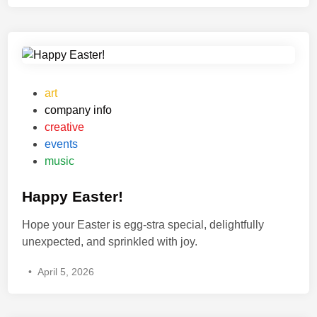
o
l
u
w
i
r
:
c
H
P
h
a
A
e
n
M
n
P
d
art
P
m
o
s
company info
E
i
s
”
creative
|
t
t
events
D
„
e
music
i
K
d
e
ä
i
Happy Easter!
W
s
n
Hope your Easter is egg-stra special, delightfully
a
e
unexpected, and sprinkled with joy.
h
k
r
u
•
April 5, 2026
h
c
e
h
i
e