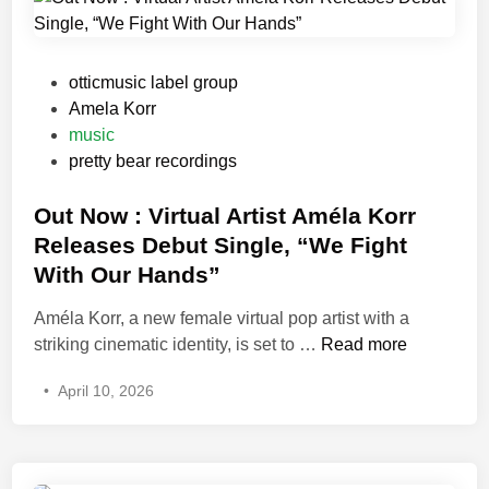
ä
r
U
n
P
otticmusic label group
v
o
Amela Korr
e
s
music
i
t
pretty bear recordings
l
e
s
d
Out Now : Virtual Artist Améla Korr
H
i
Releases Debut Single, “We Fight
a
n
With Our Hands”
u
n
Améla Korr, a new female virtual pop artist with a
t
O
striking cinematic identity, is set to …
Read more
i
u
•
April 10, 2026
n
t
g
N
N
o
e
w